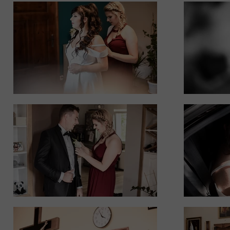
sesje świąteczne
sesje okolicznościowe
sesje kobiece
sesje biznesowe
sesje par
fotografia ślubna