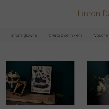
Limon D
Strona główna
Oferta z cennikiem
Voucher
sesje noworodkowe
sesje ciążowe
sesje dziecięce
sesje roczkowe
sesje rodzinne