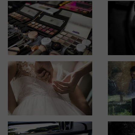
sesje świąteczne
sesje okolicznościowe
sesje kobiece
sesje biznesowe
sesje par
fotografia ślubna