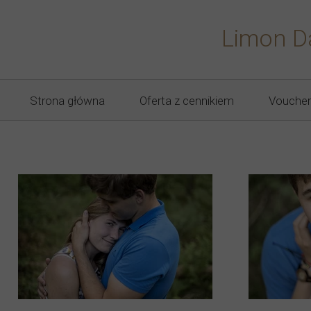
Limon D
Strona główna
Oferta z cennikiem
Voucher
sesje noworodkowe
sesje ciążowe
sesje dziecięce
sesje roczkowe
sesje rodzinne